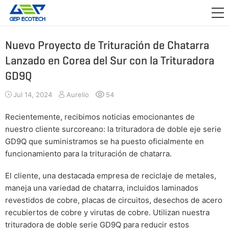
APLICACIÓN

LANZAMIENTO
Nuevo Proyecto de Trituración de Chatarra
Lanzado en Corea del Sur con la Trituradora
ACERCA DE NOSOTROS
GD9Q
CONTÁCTENOS
Jul 14, 2024
Aurelio
54
Recientemente, recibimos noticias emocionantes de
nuestro cliente surcoreano: la trituradora de doble eje serie
GD9Q que suministramos se ha puesto oficialmente en
funcionamiento para la trituración de chatarra.
El cliente, una destacada empresa de reciclaje de metales,
maneja una variedad de chatarra, incluidos laminados
revestidos de cobre, placas de circuitos, desechos de acero
recubiertos de cobre y virutas de cobre. Utilizan nuestra
trituradora de doble serie GD9Q para reducir estos