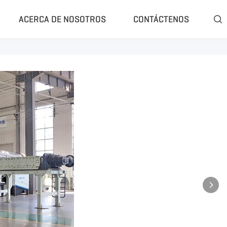
ACERCA DE NOSOTROS
CONTÁCTENOS

ompleta
Clasificador Y Separador
rrado De Trituración
Separador Windsifter
uradora Móvil(Residuos)
Separador De Corrientes De Foucault
uradora Móvil(Piedra)
Separador Magnético
 Molienda De Caucho
Rasper De Neumáticos
 Pirólisis De Neumáticos
Desllantador De Neumáticos
rólisis Portátil
Más»
