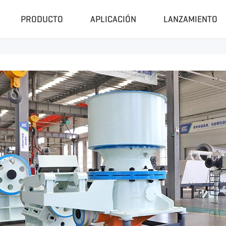
PRODUCTO
APLICACIÓN
LANZAMIENTO
a
Compactador Y Granulador
Planta C
Prensa Hidráulica Para Residuos
Sistema Ce
la
Máquina De Pellets RDF
Planta Trit
Granulador Universal
Planta Trit
Trituradora De Caucho
Unidad De
Peletizadora De Biomasa
Sistema De
Planta De Pi