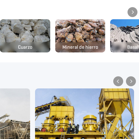

Cuarzo
Mineral de hierro
Basal

