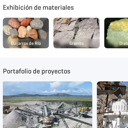
Exhibición de materiales
Guijarros de Río
Granito
Dia
Portafolio de proyectos