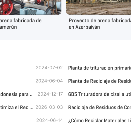
arena fabricada de
Proyecto de arena fabrica
Camerún
en Azerbaiyán
2024-07-02
Planta de trituración prima
2024-06-04
¿Cómo se adaptan las centrales eléctricas de carbón en Indonesia para la combustión de biomasa?
2024-12-17
El Tamizador de Viento de la Serie GFX de GEP ECOTECH Optimiza el Reciclaje de Residuos de Construcción y Demolición
2026-03-03
Reciclaje de Residuos de Co
2024-06-14
¿Cómo Reciclar Materiales L