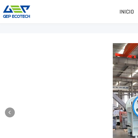
INICIO
Trituradora De Residuos
Trituradora De Piedr
Trituradora De Doble Eje
Trituradora De Martillos
Trituradora De Eje Simple
Trituradora De Mandíbu
Trituradora De Cuatro Ejes
Trituradora De Impacto
Pre-Trituradora
Trituradora De Cono
Trituradora De Martillos
Trituradora VSI
Más»
