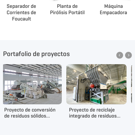
Separador de
Planta de
Máquina
Corrientes de
Pirólisis Portátil
Empacadora
Foucault
Portafolio de proyectos


Proyecto de conversión
Proyecto de reciclaje
de residuos sólidos
integrado de residuos
urbanos en CDR en
sólidos en Polonia
HangZhou (China)