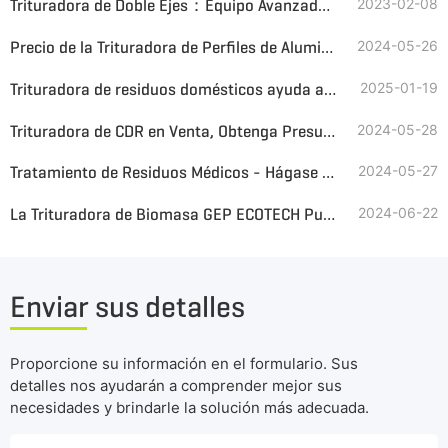
Trituradora de Doble Ejes：Equipo Avanzado de Trituración de Residuos a Combustible
2023-02-08
Precio de la Trituradora de Perfiles de Aluminio
2024-05-26
Trituradora de residuos domésticos ayuda al reciclaje de recursos
2025-01-19
Trituradora de CDR en Venta, Obtenga Presupuesto para su Solución de Conversión de Residuos en Combustible con un Solo Clic
2024-05-28
Tratamiento de Residuos Médicos - Hágase con un Sistema de Trituración con 20 Años de Garantía
2024-05-27
La Trituradora de Biomasa GEP ECOTECH Puede Convertir el Bagazo de Caña de Azúcar y la Paja en Biocombustible
2024-06-22
Enviar sus detalles
Proporcione su información en el formulario. Sus
detalles nos ayudarán a comprender mejor sus
necesidades y brindarle la solución más adecuada.