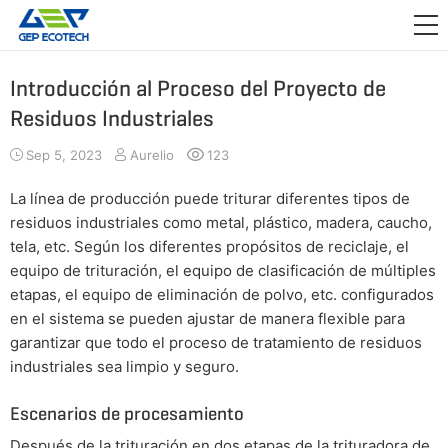
APLICACIÓN

LANZAMIENTO
Introducción al Proceso del Proyecto de
Residuos Industriales
ACERCA DE NOSOTROS
Sep 5, 2023
Aurelio
123
CONTÁCTENOS
La línea de producción puede triturar diferentes tipos de
residuos industriales como metal, plástico, madera, caucho,
tela, etc. Según los diferentes propósitos de reciclaje, el
equipo de trituración, el equipo de clasificación de múltiples
etapas, el equipo de eliminación de polvo, etc. configurados
en el sistema se pueden ajustar de manera flexible para
garantizar que todo el proceso de tratamiento de residuos
industriales sea limpio y seguro.
Escenarios de procesamiento
Después de la trituración en dos etapas de la trituradora de