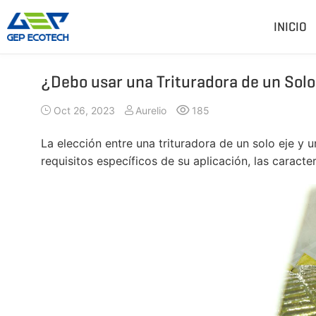
INICIO
¿Debo usar una Trituradora de un Solo 
Trituradora De Residuos
Trituradora De Piedr
Oct 26, 2023
Aurelio
185
Trituradora De Doble Eje
Trituradora De Martillos
Trituradora De Eje Simple
Trituradora De Mandíbu
La elección entre una trituradora de un solo eje y u
Trituradora De Cuatro Ejes
Trituradora De Impacto
requisitos específicos de su aplicación, las caracte
Pre-Trituradora
Trituradora De Cono
Trituradora De Martillos
Trituradora VSI
Más»