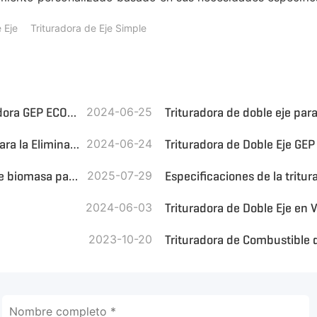
 Eje
Trituradora de Eje Simple
ASR y Tratamiento de Residuos Electrónicos con la Trituradora GEP ECOTECH
2024-06-25
Trituradora de Doble Eje GEP ECOTECH: Equipo Necesario para la Eliminación de Cadáveres de Animales
2024-06-24
Trituradora de doble eje serie GD—Experta en trituración de biomasa para paja de arroz y hierba Napier
2025-07-29
Especificaciones de la tritur
2024-06-03
Trituradora de Doble Eje en 
2023-10-20
Trituradora de Combustible 