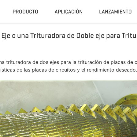
PRODUCTO
APLICACIÓN
LANZAMIENTO
Eje o una Trituradora de Doble eje para Tritu
a
Compactador Y Granulador
Planta C
Prensa Hidráulica Para Residuos
Sistema Ce
la
Máquina De Pellets RDF
Planta Trit
na trituradora de dos ejes para la trituración de placas de 
Granulador Universal
Planta Trit
rísticas de las placas de circuitos y el rendimiento deseado.
Trituradora De Caucho
Unidad De
Peletizadora De Biomasa
Sistema De
Planta De Pi