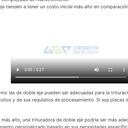
eje tienden a tener un costo inicial más alto en comparación
omo las de doble eje pueden ser adecuadas para la triturac
rcuitos y de sus requisitos de procesamiento. Si sus placas 
r más alto, una trituradora de doble eje podría ser más ade
iento personalizado basado en sus necesidades específic