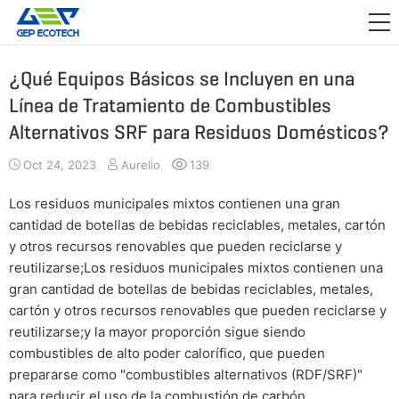
APLICACIÓN

LANZAMIENTO
¿Qué Equipos Básicos se Incluyen en una
Línea de Tratamiento de Combustibles
ACERCA DE NOSOTROS
Alternativos SRF para Residuos Domésticos?
CONTÁCTENOS
Oct 24, 2023
Aurelio
139
Los residuos municipales mixtos contienen una gran
cantidad de botellas de bebidas reciclables, metales, cartón
y otros recursos renovables que pueden reciclarse y
reutilizarse;Los residuos municipales mixtos contienen una
gran cantidad de botellas de bebidas reciclables, metales,
cartón y otros recursos renovables que pueden reciclarse y
reutilizarse;y la mayor proporción sigue siendo
combustibles de alto poder calorífico, que pueden
prepararse como "combustibles alternativos (RDF/SRF)"
para reducir el uso de la combustión de carbón.