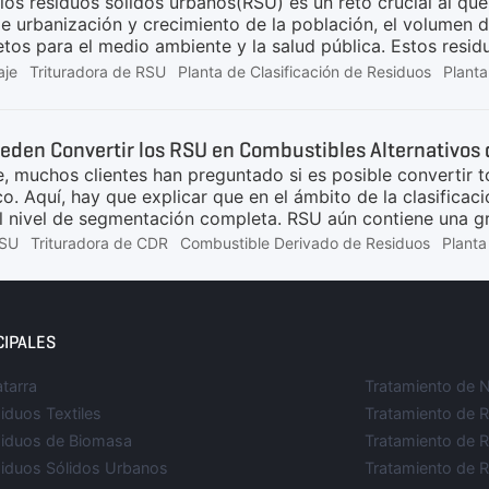
los residuos sólidos urbanos(RSU) es un reto crucial al qu
de urbanización y crecimiento de la población, el volumen
etos para el medio ambiente y la salud pública. Estos resi
nes, y engloban diversos residuos sólidos como papel, plást
aje
Trituradora de RSU
Planta de Clasificación de Residuos
Plant
imordial y requiere soluciones sistemáticas que garanticen
salud pública.Uno de los retos de la gestión de residuos só
en algunas regiones desarrolladas se lleva muchos años apl
den Convertir los RSU en Combustibles Alternativos d
o con residuos mezclados, lo que convierte la clasificación 
, muchos clientes han preguntado si es posible convertir 
co. Aquí, hay que explicar que en el ámbito de la clasifica
l nivel de segmentación completa. RSU aún contiene una g
es de bajo valor calórico, como chips y piedras de porcelan
RSU
Trituradora de CDR
Combustible Derivado de Residuos
Planta
lternativos de alto valor calórico.Por lo tanto, antes de 
s alternativos, se debe utilizar una serie de equipos de tri
dentro, y los materiales combustibles restantes se pueden 
ceso de eliminación específica es el siguiente: El RSU se 
CIPALES
o de
tarra
Tratamiento de
iduos Textiles
Tratamiento de 
siduos de Biomasa
Tratamiento de R
siduos Sólidos Urbanos
Tratamiento de 