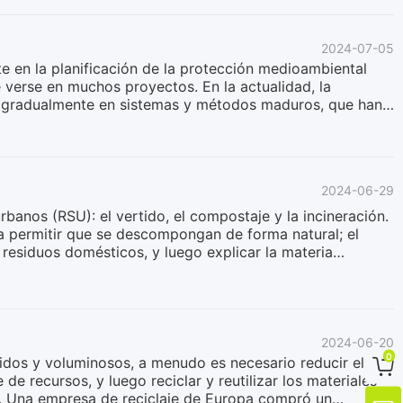
e incineran directamente como combustible sólido sin
teria orgánica de los residuos es muy perecedera, lo que
2024-07-05
or grandes fluctuaciones en su composición y poder
e en la planificación de la protección medioambiental
 verse en muchos proyectos. En la actualidad, la
o gradualmente en sistemas y métodos maduros, que han
ción de residuos voluminosos, la mayor parte de los
lástico, metal y otros materiales, que tienen un alto
se para fabricar combustibles alternativos para la
 esponja puede estar hecha de algodón reciclado, esponjas
2024-06-29
rocesarse para obtener nuevos tejidos, o alcoholizarse
rbanos (RSU): el vertido, el compostaje y la incineración.
ara permitir que se descompongan de forma natural; el
residuos domésticos, y luego explicar la materia
esiduos domésticos, o quemarlos directamente para generar
de energía térmica.Estos tres métodos son ampliamente
pa recursos de tierra, el proceso de compostaje es
En la actualidad, existen nuevas tecnologías más
2024-06-20
0
lidos y voluminosos, a menudo es necesario reducir el

e recursos, y luego reciclar y reutilizar los materiales
s. Una empresa de reciclaje de Europa compró un