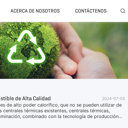
ACERCA DE NOSOTROS
CONTÁCTENOS

ompleta
Clasificador Y Separador
rrado De Trituración
Separador Windsifter
uradora Móvil(Residuos)
Separador De Corrientes De Foucault
uradora Móvil(Piedra)
Separador Magnético
 Molienda De Caucho
Rasper De Neumáticos
 Pirólisis De Neumáticos
Desllantador De Neumáticos
rólisis Portátil
Más»
tible de Alta Calidad
2024-07-05
 de alto poder calorífico, que no se pueden utilizar de
s centrales térmicas existentes, centrales térmicas,
liminación, combinado con la tecnología de producción
n la construcción de la central eléctrica de incineración
ede ser "inofensivo, la reducción, los recursos, la