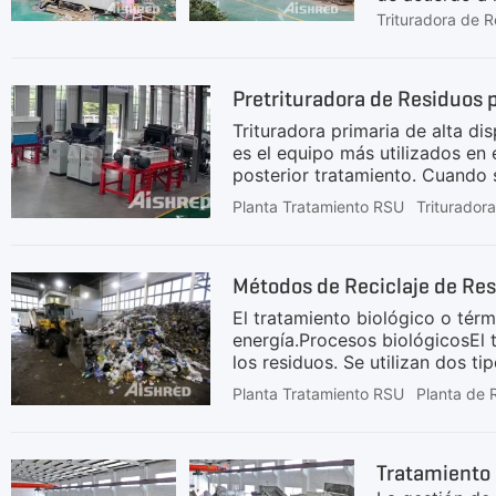
conjunto de m
Trituradora de 
relacionado, c
recursos y re
residuos volu
Pretrituradora de Residuos 
en volumen y 
(residuos de
Trituradora primaria de alta di
es el equipo más utilizados en 
posterior tratamiento. Cuando s
pequeños para facilitar su cla
Planta Tratamiento RSU
Triturador
ECOTECH no sólo proporciona pr
haga clic aquí para ver las s
mismo modelo de trituradora p
Métodos de Reciclaje de Res
diferentes, ya que las
El tratamiento biológico o tér
energía.Procesos biológicosEl
los residuos. Se utilizan dos t
compostaje en recipientes; ver
Planta Tratamiento RSU
Planta de R
de altos sólidos (proceso seco
producto utilizable es el gas 
diferentes países - la mayoría
Tratamiento 
tratamiento anaeróbico ha sid