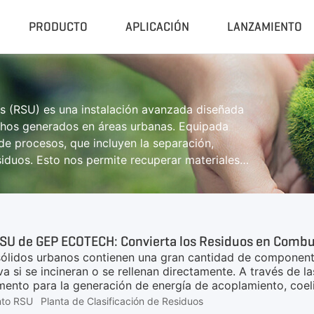
PRODUCTO
APLICACIÓN
LANZAMIENTO
a
Compactador Y Granulador
Planta C
os (RSU) es una instalación avanzada diseñada
Prensa Hidráulica Para Residuos
Sistema Ce
echos generados en áreas urbanas. Equipada
la
Máquina De Pellets RDF
Planta Trit
 de procesos, que incluyen la separación,
Granulador Universal
Planta Trit
residuos. Esto nos permite recuperar materiales
eutilización en la industria, así como también
Trituradora De Caucho
Unidad De
ánicos.
Peletizadora De Biomasa
Sistema De
Planta De Pi
SU de GEP ECOTECH: Convierta los Residuos en Combus
sólidos urbanos contienen una gran cantidad de componentes
a si se incineran o se rellenan directamente. A través de la
mento para la generación de energía de acoplamiento, coe
e combustible CDR, sin vertedero, sin grandes inversiones e
nto RSU
Planta de Clasificación de Residuos
esiduos domésticos urbanos, residuos sólidos industriales pu