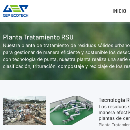
INICIO
Planta Tratamiento RSU
Trituradora De Residuos
Trituradora De Piedr
Nuestra planta de tratamiento de residuos sólidos urban
Trituradora De Doble Eje
Trituradora De Martillos
para gestionar de manera eficiente y sostenible los des
Trituradora De Eje Simple
Trituradora De Mandíbu
con tecnología de punta, nuestra planta realiza una serie
Trituradora De Cuatro Ejes
Trituradora De Impacto
clasificación, trituración, compostaje y reciclaje de los 
valiosos, como papel, plástico, vidrio y metales, para su r
Pre-Trituradora
Trituradora De Cono
producir compost de alta calidad a partir de residuos org
Trituradora De Martillos
Trituradora VSI
Más»
Tecnología R
Los residuos 
manera efectiv
plantas de ce
de briquetas d
Planta Tratamie
de residuos, r