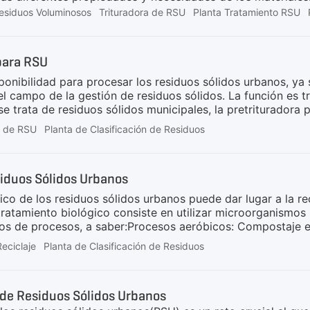
áquina trituradora de residuos voluminosos de nuestra em
Residuos Voluminosos
Trituradora de RSU
Planta Tratamiento RSU
inta transportadora, sistema de control inteligente y otros 
utilización de residuos voluminosos. Ahora vamos a conocer
minosos.Definición de residuos voluminososLos residuos vol
para RSU
fuertes en integridad y que necesitan ser separados y rep
sponibilidad para procesar los residuos sólidos urbanos, ya
el campo de la gestión de residuos sólidos. La función es t
e trata de residuos sólidos municipales, la pretrituradora 
sificación, al mismo tiempo, los residuos combustibles trit
a de RSU
Planta de Clasificación de Residuos
etrituradoras para el tratamiento de residuos sólidos urb
oluciones para RSU de GEP ECOTECH.Cómo obtener informaci
uede utilizar diferentes motores o accionamientos hidráu
iduos Sólidos Urbanos
mico de los residuos sólidos urbanos puede dar lugar a la 
 tratamiento biológico consiste en utilizar microorganis
ipos de procesos, a saber:Procesos aeróbicos: Compostaje e
mi-cultivo, etc.Procesos anaeróbicos: Digestión anaerobia
eciclaje
Planta de Clasificación de Residuos
) y procesos combinadosEn el proceso aeróbico el producto
metano (para la recuperación de energía). Ambos procesos se
 de los procesos de tratamiento biológico adoptados en to
de Residuos Sólidos Urbanos
o más