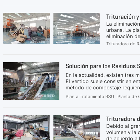
energía" uso 
tratamiento, a
Trituración 
dificulta su 
La eliminació
calorífico, y
urbana. La pla
eliminación d
sido bien uti
Trituradora de 
residuos volum
valor de recic
incineración y
Solución para los Residuos 
de otros color
mediante mét
En la actualidad, existen tres 
El vertido suele consistir en e
método de compostaje requiere 
orgánica para hacer compost; la
Planta Tratamiento RSU
Planta de 
energía, o convertirlos en var
utilizados en la actualidad, y 
complejo, y la incineración nec
Trituradora 
respetuosas con el medio
Debido al gra
volumen y la c
de acuerdo a 