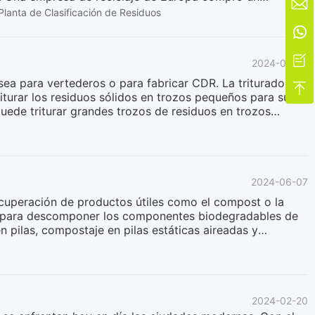

presa, incluyendo transportador de placas de cadena
Planta de Clasificación de Residuos
equipos, con el fin de lograr el propósito de reciclaje de

 algunas cuestiones relacionadas con la eliminación de
uminosos se refieren a artículos sólidos que son grandes

2024-06-16
rocesados. Incluyen residuos de electrodomésticos
 sea para vertederos o para fabricar CDR. La trituradora

riturar los residuos sólidos en trozos pequeños para su
puede triturar grandes trozos de residuos en trozos
urados tienen una mayor eficiencia de combustión.GEP
anos, sino que también proporciona soluciones totales,
ón sobre trituradora a medidaComo sabe, incluso el
licos, otros componentes de apoyo también pueden ser
2024-06-07
recuperación de productos útiles como el compost o la
mos para descomponer los componentes biodegradables de
n pilas, compostaje en pilas estáticas aireadas y
 de bajos sólidos (proceso húmedo), digestión anaerobia
 utilizable es el compost. En el proceso anaerobio el
 han utilizado para el tratamiento de residuos en
do el mundo son el compostaje aeróbico; el uso del
2024-02-20