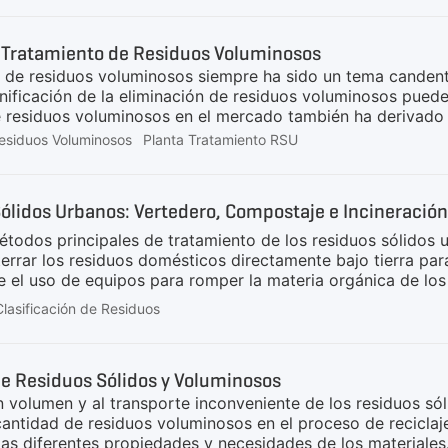
integral de las aplicaciones de tratamiento.Como los RSU s
 menudo existen los siguientes problemas principales.la ma
y Tratamiento de Residuos Voluminosos
transporte y almacenamiento.los residuos se caracterizan p
n de residuos voluminosos siempre ha sido un tema candent
nificación de la eliminación de residuos voluminosos puede
e residuos voluminosos en el mercado también ha derivad
lizados en todo el mundo.Desde la perspectiva de la propor
Residuos Voluminosos
Planta Tratamiento RSU
inosos se compone de madera, esponja, residuos textiles, p
laje, como:La madera puede convertirse en tablas o triturar
 la generación de energía, con el fin de ahorrar carbón;La
Sólidos Urbanos: Vertedero, Compostaje e Incineración
es y materiales elásticos;Los residuos textiles pueden rep
odos químicos
métodos principales de tratamiento de los residuos sólidos u
nterrar los residuos domésticos directamente bajo tierra p
el uso de equipos para romper la materia orgánica de los 
 incineración es el proceso de triturar y clasificar los r
Clasificación de Residuos
illa de combustión CDR, que es básicamente la conversión 
cada uno tiene sus ventajas y desventajas. El vertedero ocu
esita reforzar el tratamiento de los gases de combustión. 
de Residuos Sólidos y Voluminosos
n volumen y al transporte inconveniente de los residuos só
antidad de residuos voluminosos en el proceso de reciclaje d
las diferentes propiedades y necesidades de los materiale