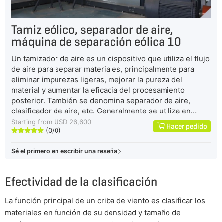
Tamiz eólico, separador de aire,
máquina de separación eólica 10
Un tamizador de aire es un dispositivo que utiliza el flujo
de aire para separar materiales, principalmente para
eliminar impurezas ligeras, mejorar la pureza del
material y aumentar la eficacia del procesamiento
posterior. También se denomina separador de aire,
clasificador de aire, etc. Generalmente se utiliza en
líneas de reciclaje de RSU, líneas de reciclaje de
Starting from USD 26,600
Hacer pedido
(0/0)
residuos industriales, líneas de reciclaje de residuos de





C&D, etc.
Sé el primero en escribir una reseña
Efectividad de la clasificación
La función principal de un criba de viento es clasificar los
materiales en función de su densidad y tamaño de