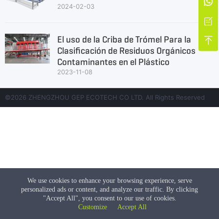

2024-02-03

El uso de la Criba de Trómel Para la

Clasificación de Residuos Orgánicos
Contaminantes en el Plástico
2023-11-08
©2026 ZHENGZHOU GEP ECOTECH CO LTD. All Rights Reserved
We use cookies to enhance your browsing experience, serve
personalized ads or content, and analyze our traffic. By clicking
"Accept All", you consent to our use of cookies.
Customize
Accept All