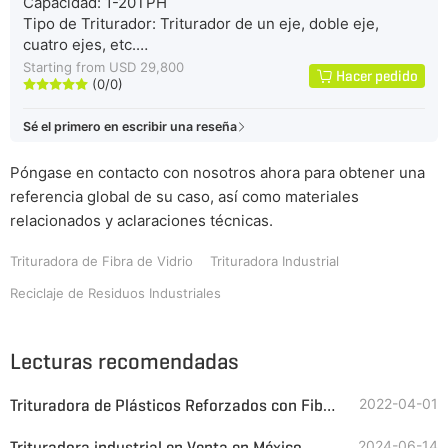
Capacidad: 1-20TPH
Tipo de Triturador: Triturador de un eje, doble eje,
cuatro ejes, etc.
Características: Diseño Compacto, Montaje Modular,
Starting from USD 29,800
Hacer pedido
(0/0)
Fácil Mantenimiento, Operación Segura, Larga Vida Útil.





Sé el primero en escribir una reseña
Póngase en contacto con nosotros ahora para obtener una
referencia global de su caso, así como materiales
relacionados y aclaraciones técnicas.
Trituradora de Fibra de Vidrio
Trituradora Industrial
Reciclaje de Residuos Industriales
Lecturas recomendadas
Trituradora de Plásticos Reforzados con Fibra, ¿Qué equipo se Utiliza para la Eliminación de Residuos de FRP?
2022-04-01
Trituradora industrial en Venta en México
2024-06-14