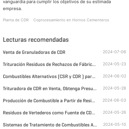
vanguardia para cumplir los objetivos de su estimada
empresa.
Planta de CDR
Coprocesamiento en Hornos Cementeros
Lecturas recomendadas
Venta de Granuladoras de CDR
2024-07-06
Trituración Residuos de Rechazos de Fábricas de Celulosa y Papel para Producir Combustible Alternativo
2024-05-23
Combustibles Alternativos (CSR y CDR ) para la Reducción de Energía y Carbono en la Industria Cementera
2024-06-02
Trituradora de CDR en Venta, Obtenga Presupuesto para su Solución de Conversión de Residuos en Combustible con un Solo Clic
2024-05-28
Producción de Combustible a Partir de Residuos Domésticos
2024-06-03
Residuos de Vertederos como Fuente de CDR con tecnología GEP ECOTECH
2024-05-26
Sistemas de Tratamiento de Combustibles Alternativos RDF y SRF
2024-05-10